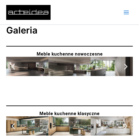
Przejdź
do
treści
Galeria
Meble kuchenne nowoczesne
Meble kuchenne klasyczne