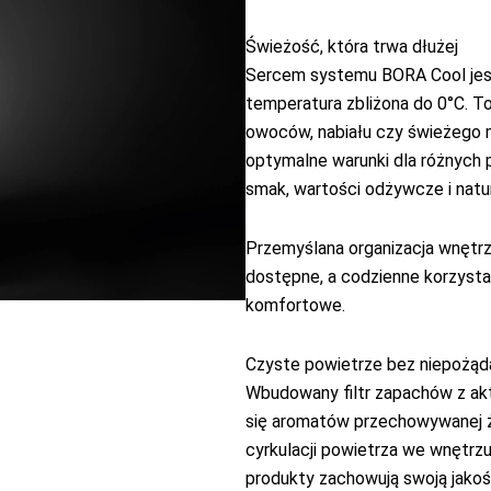
Świeżość, która trwa dłużej
Sercem systemu BORA Cool jest
temperatura zbliżona do 0°C. T
owoców, nabiału czy świeżego m
optymalne warunki dla różnych 
smak, wartości odżywcze i natu
Przemyślana organizacja wnętrz
dostępne, a codzienne korzystani
komfortowe.
Czyste powietrze bez niepożą
Wbudowany filtr zapachów z ak
się aromatów przechowywanej ż
cyrkulacji powietrza we wnętrzu
produkty zachowują swoją jakoś