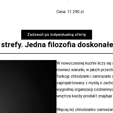
Cena: 11 290 zł
Zadzwoń po indywidualną ofertę
strefy. Jedna filozofia doskona
W nowoczesnej kuchni liczy się
również warunki, w jakich prze
funkcję chłodziarki i zamrażark
zaprojektowany z myślą o zach
wygodnej organizacji codzienny
wnętrza każdy produkt znajduje 
Więcej niż chłodziarko-zamraża