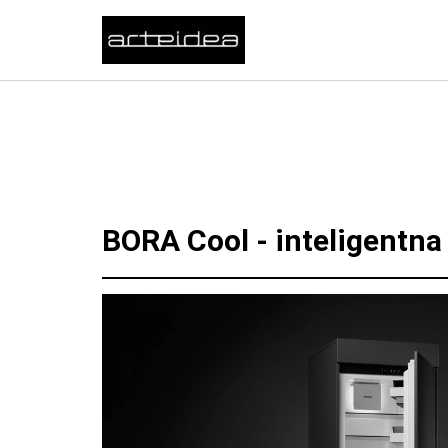
Przejdź
do
treści
BORA Cool - inteligentna