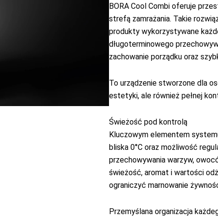
BORA Cool Combi oferuje przest
strefą zamrażania. Takie rozw
produkty wykorzystywane każde
długoterminowego przechowywan
zachowanie porządku oraz szybk
To urządzenie stworzone dla osó
estetyki, ale również pełnej kont
Świeżość pod kontrolą
Kluczowym elementem systemu 
bliska 0°C oraz możliwość regul
przechowywania warzyw, owoców
świeżość, aromat i wartości od
ograniczyć marnowanie żywnośc
Przemyślana organizacja każde